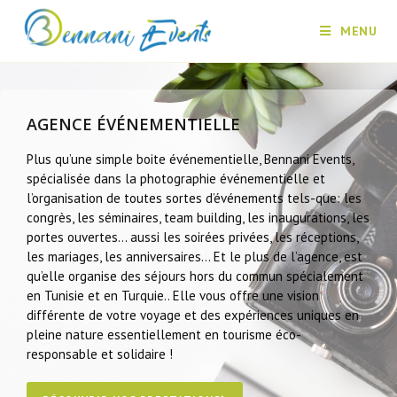
MENU
AGENCE ÉVÉNEMENTIELLE
Plus qu’une simple boite événementielle, Bennani Events,
spécialisée dans la photographie événementielle et
l’organisation de toutes sortes d’événements tels-que: les
congrès, les séminaires, team building, les inaugurations, les
portes ouvertes… aussi les soirées privées, les réceptions,
les mariages, les anniversaires… Et le plus de l’agence, est
qu’elle organise des séjours hors du commun spécialement
en Tunisie et en Turquie.. Elle vous offre une vision
différente de votre voyage et des expériences uniques en
pleine nature essentiellement en tourisme éco-
responsable et solidaire !