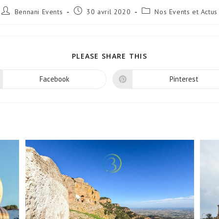
Auteur/autrice
Publication
Post
Bennani Events
30 avril 2020
Nos Events et Actus
de
publiée :
category:
la
publication :
PARTAGER
PLEASE SHARE THIS
CE
CONTENU
Facebook
Pinterest
Ouvrir
Ouvrir
dans
dans
une
une
autre
autre
fenêtre
fenêtre