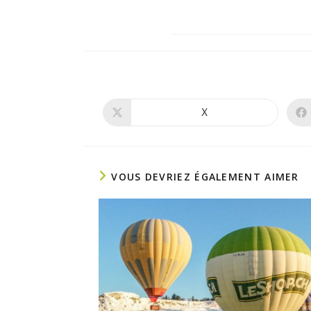
X
Ouvrir
dans
une
autre
fenêtre
VOUS DEVRIEZ ÉGALEMENT AIMER