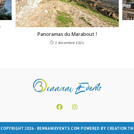
9
Panoramas du Marabout !
2 décembre 2021
S’ouvre
S’ouvre
dans
dans
COPYRIGHT 2026 - BENNANIEVENTS.COM POWERED BY
CREATION.TN
un
un