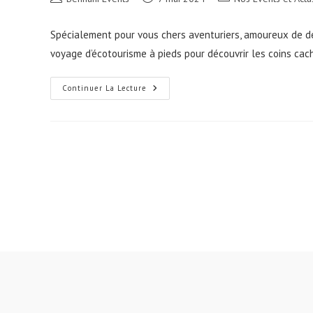
de
publiée :
category:
la
Spécialement pour vous chers aventuriers, amoureux de d
publication :
voyage d’écotourisme à pieds pour découvrir les coins cac
Exploring
Continuer La Lecture
Wild
!