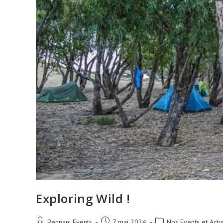
Exploring Wild !
Auteur/autrice
Publication
Post
Bennani Events
7 mai 2024
Nos Events et Actu