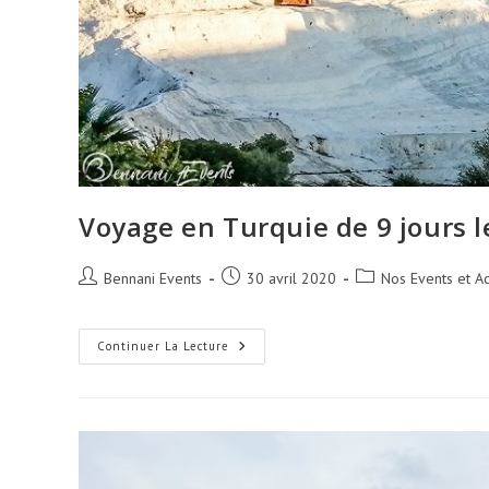
Voyage en Turquie de 9 jours l
Auteur/autrice
Publication
Post
Bennani Events
30 avril 2020
Nos Events et Ac
de
publiée :
category:
la
publication :
Voyage
Continuer La Lecture
En
Turquie
De
9
Jours
Le
19
Octobre
2020