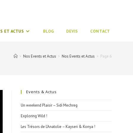
S ET ACTUS
BLOG
DEVIS
CONTACT
>
Nos Events et Actus
>
Nos Events et Actus
>
Page 6
Events & Actus
Un weekend Plaisir – Sidi Mechreg
Exploring Wild !
Les Trésors de L’Anatolie – Kayseri & Konya !