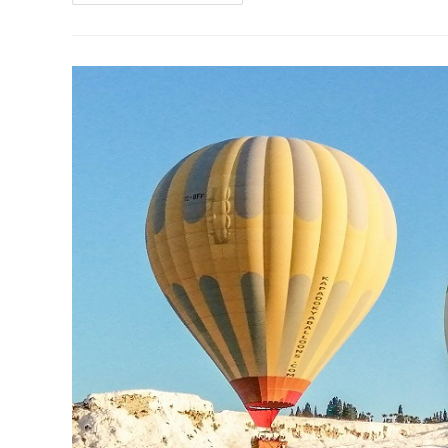
En
Turquie
De
15
Jours
À
Partir
Du
23
Novembre
2020