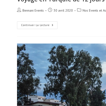
Auteur/autrice
Publication
Post
Bennani Events
30 avril 2020
Nos Events et Ac
de
publiée :
category:
la
publication :
Voyage
Continuer La Lecture
En
Turquie
De
12
Jours
Le
6
Décembre
2020