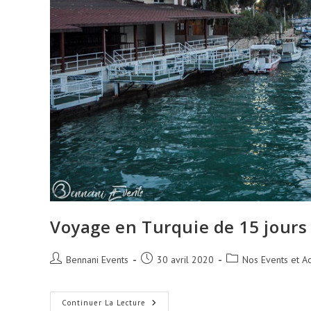
Voyage en Turquie de 15 jours
Auteur/autrice
Publication
Post
Bennani Events
30 avril 2020
Nos Events et Ac
de
publiée :
category:
la
publication :
Voyage
Continuer La Lecture