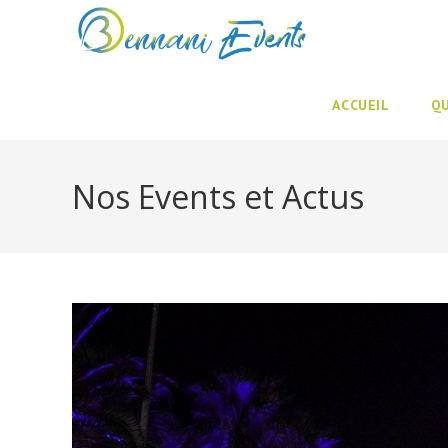
Skip
to
content
ACCUEIL
Q
Nos Events et Actus