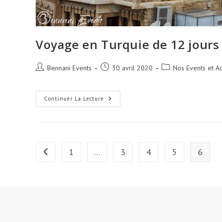
Voyage en Turquie de 12 jours 
Auteur/autrice
Publication
Post
Bennani Events
30 avril 2020
Nos Events et Ac
de
publiée :
category:
la
publication :
Voyage
Continuer La Lecture
En
Turquie
De
12
Jours
Le
2
1
…
3
4
5
6
Go to the previous page
Octobre
2020