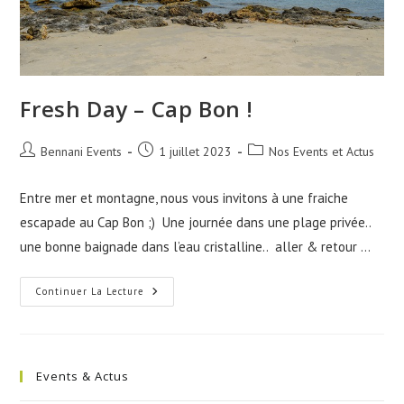
Fresh Day – Cap Bon !
Auteur/autrice
Publication
Post
Bennani Events
1 juillet 2023
Nos Events et Actus
de
publiée :
category:
la
Entre mer et montagne, nous vous invitons à une fraiche
publication :
escapade au Cap Bon ;) Une journée dans une plage privée..
une bonne baignade dans l’eau cristalline.. aller & retour …
Fresh
Continuer La Lecture
Day
–
Cap
Bon
!
Events & Actus