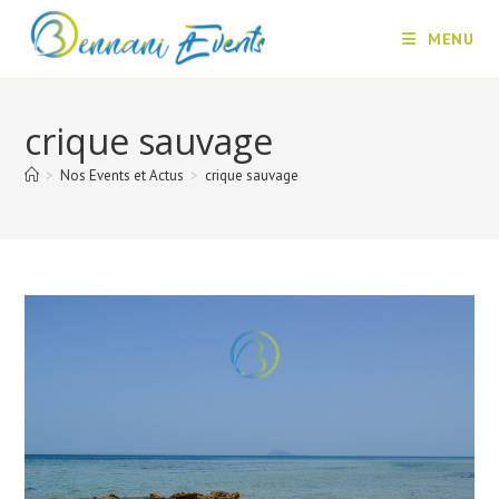
Skip
MENU
to
content
crique sauvage
>
Nos Events et Actus
>
crique sauvage