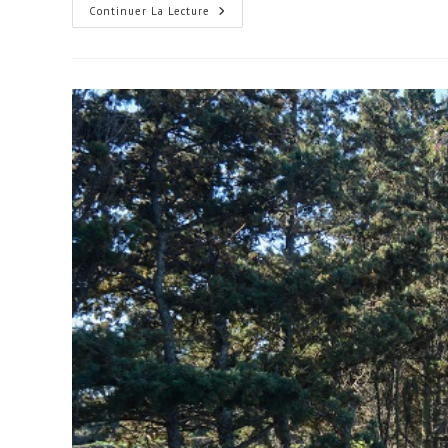
Randonnée
Continuer La Lecture
Paysanne
–
CapBon
!