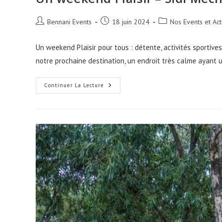
Auteur/autrice
Publication
Post
Bennani Events
18 juin 2024
Nos Events et Act
de
publiée :
category:
la
Un weekend Plaisir pour tous : détente, activités sportive
publication :
notre prochaine destination, un endroit très calme ayant
Un
Continuer La Lecture
Weekend
Plaisir
–
Sidi
Mechreg