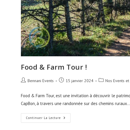
Food & Farm Tour !
Auteur/autrice
Publication
Post
Bennani Events
15 janvier 2024
Nos Events et
de
publiée :
category:
la
Food & Farm Tour, est une invitation à découvrir le patrimo
publication :
CapBon, à travers une randonnée sur des chemins ruraux
Food
Continuer La Lecture
&
Farm