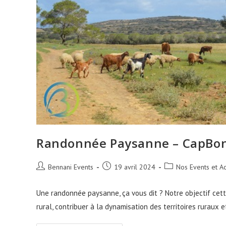
Randonnée Paysanne – CapBon
Auteur/autrice
Publication
Post
Bennani Events
19 avril 2024
Nos Events et Ac
de
publiée :
category:
la
Une randonnée paysanne, ça vous dit ? Notre objectif cette
publication :
rural, contribuer à la dynamisation des territoires ruraux 