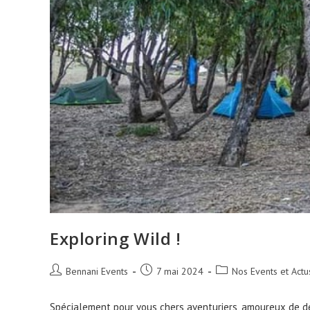
Exploring Wild !
Auteur/autrice
Publication
Post
Bennani Events
7 mai 2024
Nos Events et Actu
de
publiée :
category:
la
Spécialement pour vous chers aventuriers, amoureux de d