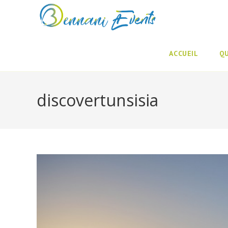
Skip
to
content
ACCUEIL
Q
discovertunsisia