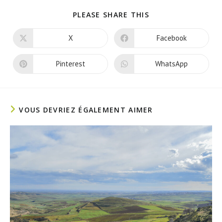
PARTAGER
PLEASE SHARE THIS
CE
CONTENU
X
Facebook
Ouvrir
Ouvrir
dans
dans
une
une
autre
autre
Pinterest
WhatsApp
Ouvrir
Ouvrir
fenêtre
fenêtre
dans
dans
une
une
autre
autre
fenêtre
fenêtre
VOUS DEVRIEZ ÉGALEMENT AIMER